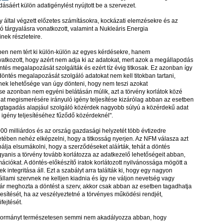
dásáért külön adatigénylést nyújtott be a szervezet.
y által végzett előzetes számításokra, kockázati elemzésekre és az
ó tárgyalásra vonatkozott, valamint a Nukleáris Energia
nek részleteire.
ben nem tért ki külön-külön az egyes kérdésekre, hanem
vatkozott, hogy azért nem adja ki az adatokat, mert azok a megállapodás
öntés megalapozását szolgálták és ezért tíz évig titkosak. Ez azonban így
döntés megalapozását szolgáló adatokat nem kell titokban tartani,
ek lehetősége van úgy dönteni, hogy nem teszi azokat
e azonban nem egyéni belátásán múlik, azt a törvény korlátok közé
adat megismerésére irányuló igény teljesítése kizárólag abban az esetben
gtagadás alapjául szolgáló közérdek nagyobb súlyú a közérdekű adat
igény teljesítéséhez fűződő közérdeknél".
0 milliárdos és az ország gazdasági helyzetét több évtizedre
ében nehéz elképzelni, hogy a titkosság nyerjen. Az NFM válasza azt
álja elsumákolni, hogy a szerződéseket aláírták, tehát a döntés
gyanis a törvény tovább korlátozza az adatkezelő lehetőségeit abban,
mációkat. A döntés-előkészítő iratok korlátozott nyilvánossága mögött a
ek integritása áll. Ezt a szabályt arra találták ki, hogy egy nagyon
állami szervnek ne kelljen kiadnia és így ne váljon nevetség vagy
ár meghozta a döntést a szerv, akkor csak abban az esetben tagadhatja
esítését, ha az veszélyeztetné a törvényes működési rendjét,
fejtését.
 kormányt természetesen semmi nem akadályozza abban, hogy