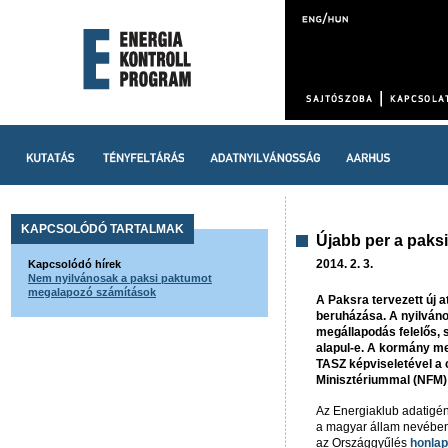
KAPCSOLÓDÓ TARTALMAK
Újabb per a paks
2014. 2. 3.
Kapcsolódó hírek
Nem nyilvánosak a paksi paktumot
megalapozó számítások
A Paksra tervezett új
beruházása. A nyilváno
megállapodás felelős, 
alapul-e. A kormány me
TASZ képviseletével a c
Minisztériummal (NFM) 
Az Energiaklub adatigén
a magyar állam nevében 
az Országgyűlés
honlap