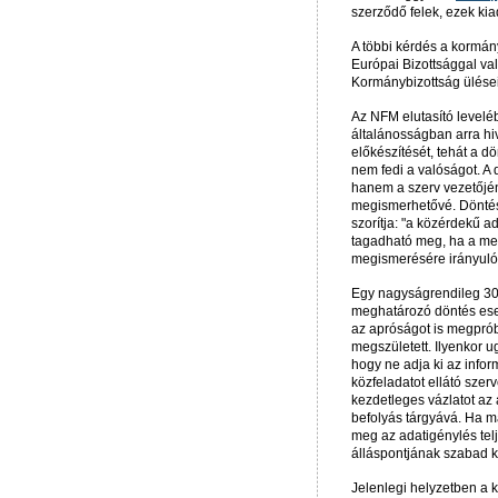
szerződő felek, ezek kia
A többi kérdés a kormán
Európai Bizottsággal val
Kormánybizottság ülései
Az NFM elutasító levelé
általánosságban arra hi
előkészítését, tehát a d
nem fedi a valóságot. A 
hanem a szerv vezetőjén
megismerhetővé. Döntés
szorítja: "a közérdekű 
tagadható meg, ha a me
megismerésére irányuló 
Egy nagyságrendileg 300
meghatározó döntés eset
az apróságot is megprób
megszületett. Ilyenkor u
hogy ne adja ki az infor
közfeladatot ellátó szerv
kezdetleges vázlatot az 
befolyás tárgyává. Ha m
meg az adatigénylés telj
álláspontjának szabad ki
Jelenlegi helyzetben a