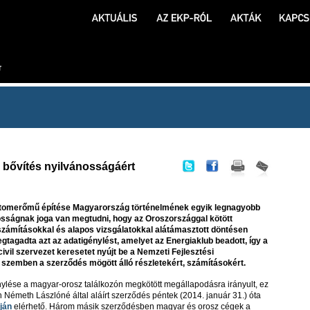
i bővítés nyilvánosságáért
 atomerőmű építése Magyarország történelmének egyik legnagyobb
sságnak joga van megtudni, hogy az Oroszországgal kötött
számításokkal és alapos vizsgálatokkal alátámasztott döntésen
gtagadta azt az adatigénylést, amelyet az Energiaklub beadott, így a
ivil szervezet keresetet nyújt be a Nemzeti Fejlesztési
szemben a szerződés mögött álló részletekért, számításokért.
ylése a magyar-orosz találkozón megkötött megállapodásra irányult, ez
Németh Lászlóné által aláírt szerződés péntek (2014. január 31.) óta
ján
elérhető. Három másik szerződésben magyar és orosz cégek a