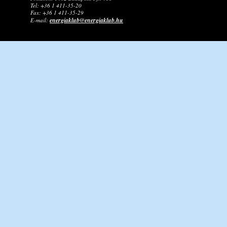
Tel: +36 1 411-35-20
Fax: +36 1 411-35-29
energiaklub@energiaklub.hu
E-mail: