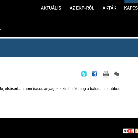
ó, elsősorban nem írásos anyagok tekinthetők meg a balodali menüben