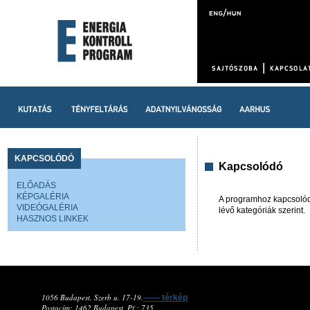
KAPCSOLÓDÓ
Kapcsolódó
ELŐADÁS
KÉPGALÉRIA
A programhoz kapcsolód
VIDEÓGALÉRIA
lévő kategóriák szerint.
HASZNOS LINKEK
1056 Budapest, Szerb u. 17-19.
------ térkép
Postacím: 1462 Budapest, Pf.: 735