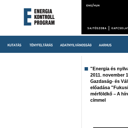
"Energia és nyilv
2011. november 1
Gazdaság- és Váll
előadása "Fukusi
mérföldkő – A hír
címmel