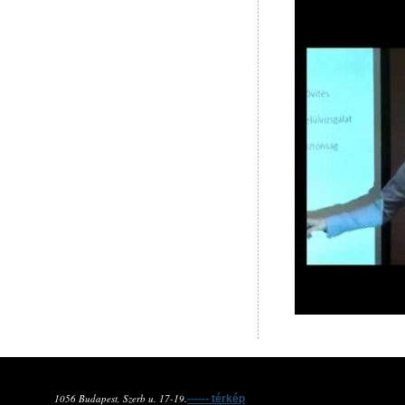
1056 Budapest, Szerb u. 17-19.
------ térkép