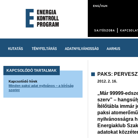
KAPCSOLÓDÓ TARTALMAK
PAKS: PERVESZ
2012. 2. 16.
Kapcsolódó hírek
Minden paksi adat nyilvános – a bíróság
szerint
„Már 99999-edsze
szerv” – hangsúly
Ítélőtábla immár 
paksi atomerőmű t
nyilvánosságra ho
Energiaklub Szakp
adatokat közzéte