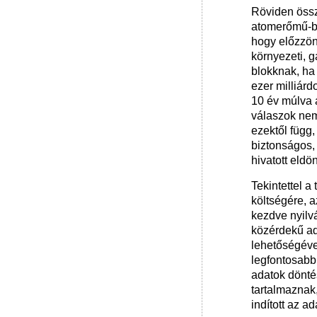
Röviden össz
atomerőmű-bő
hogy előzzön
környezeti, 
blokknak, ha
ezer milliár
10 év múlva 
válaszok nem
ezektől függ
biztonságos, 
hivatott eldö
Tekintettel a
költségére, a
kezdve nyilv
közérdekű ad
lehetőségével
legfontosabb 
adatok dönté
tartalmaznak
indított az a