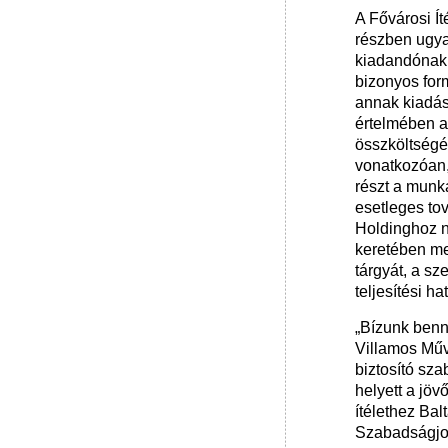
A Fővárosi Ít
részben ugya
kiadandónak í
bizonyos form
annak kiadás
értelmében a 
összköltségét
vonatkozóan
részt a munk
esetleges to
Holdinghoz ne
keretében meg
tárgyát, a sz
teljesítési ha
„Bízunk benn
Villamos Műv
biztosító sz
helyett a jöv
ítélethez Bal
Szabadságjo