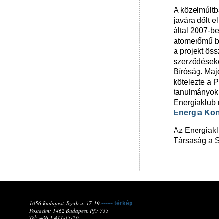
A közelmúltb
javára dőlt 
által 2007-be
atomerőmű bő
a projekt öss
szerződéseke
Bíróság. Maj
kötelezte a P
tanulmányok 
Energiaklub 
Energia Kon
Az Energiaklu
Társaság a S
1056 Budapest, Szerb u. 17-19.
------ térkép
Postacím: 1462 Budapest, Pf.: 735
Tel: +36 1 411-35-20