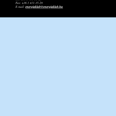
Fax: +36 1 411-35-29
energiaklub@energiaklub.hu
E-mail: