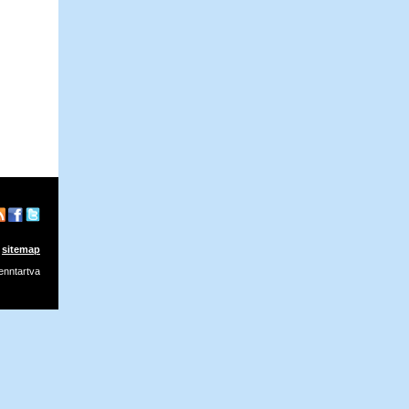
sitemap
enntartva