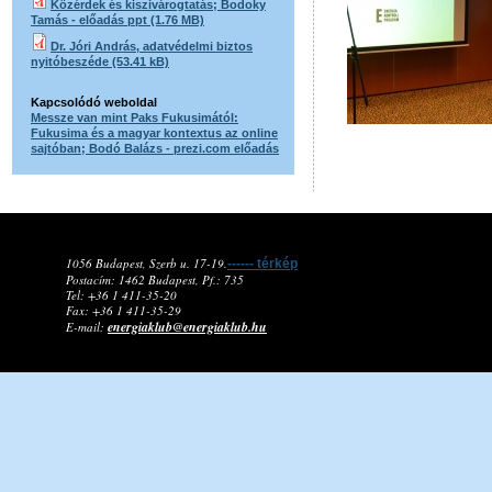
Közérdek és kiszivárogtatás; Bodoky
Tamás - előadás ppt (1.76 MB)
Dr. Jóri András, adatvédelmi biztos
nyitóbeszéde (53.41 kB)
Kapcsolódó weboldal
Messze van mint Paks Fukusimától:
Fukusima és a magyar kontextus az online
sajtóban; Bodó Balázs - prezi.com előadás
1056 Budapest, Szerb u. 17-19.
------ térkép
Postacím: 1462 Budapest, Pf.: 735
Tel: +36 1 411-35-20
Fax: +36 1 411-35-29
energiaklub@energiaklub.hu
E-mail: