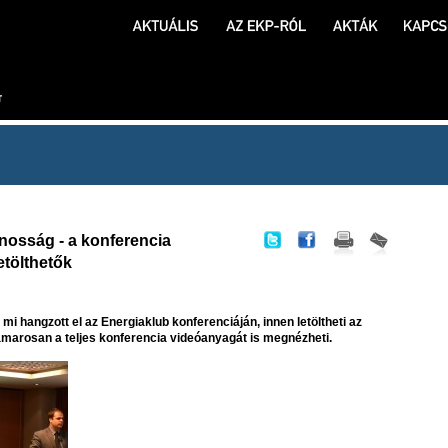
ánosság - a konferencia
etölthetők
i hangzott el az Energiaklub konferenciáján, innen letöltheti az
marosan a teljes konferencia videóanyagát is megnézheti.