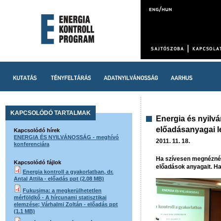
KAPCSOLÓDÓ TARTALMAK
Energia és nyilv
előadásanyagai l
Kapcsolódó hírek
ENERGIA ÉS NYILVÁNOSSÁG - meghívó
2011. 11. 18.
konferenciára
Ha szívesen megnézné m
Kapcsolódó fájlok
előadások anyagait. Ha
Energia kontroll a gyakorlatban, dr.
Antal Attila - előadás ppt (2.08 MB)
Fukusima: a megkerülhetetlen
mérföldkő - A hírcunami statisztikai
elemzése; Várhalmi Zoltán - előadás ppt
(1.1 MB)