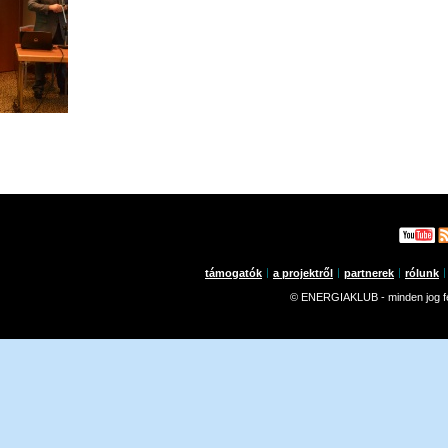
támogatók
a projektről
partnerek
rólunk
© ENERGIAKLUB - minden jog f