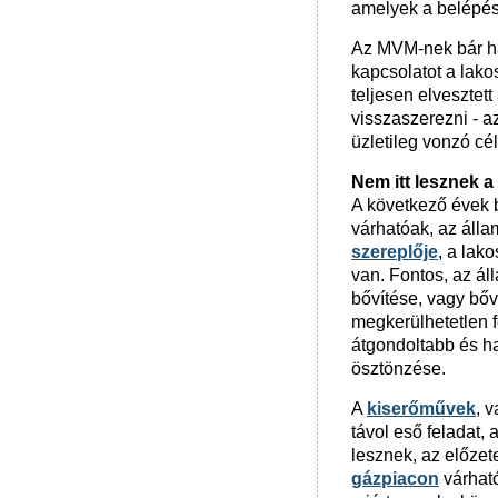
amelyek a belépési
Az MVM-nek bár ha
kapcsolatot a lakos
teljesen elvesztett
visszaszerezni - a
üzletileg vonzó cé
Nem itt lesznek 
A következő évek 
várhatóak, az álla
szereplője
, a lak
van. Fontos, az ál
bővítése, vagy bőv
megkerülhetetlen 
átgondoltabb és 
ösztönzése.
A
kiserőművek
, 
távol eső feladat,
lesznek, az előzet
gázpiacon
várható