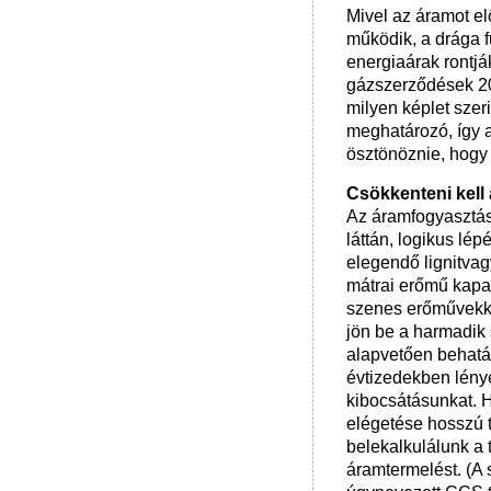
Mivel az áramot e
működik, a drága f
energiaárak rontj
gázszerződések 201
milyen képlet szer
meghatározó, így 
ösztönöznie, hogy 
Csökkenteni kell 
Az áramfogyasztás
láttán, logikus lé
elegendő lignitva
mátrai erőmű kapac
szenes erőművekkel
jön be a harmadik 
alapvetően behatár
évtizedekben lény
kibocsátásunkat. 
elégetése hosszú 
belekalkulálunk a 
áramtermelést. (A 