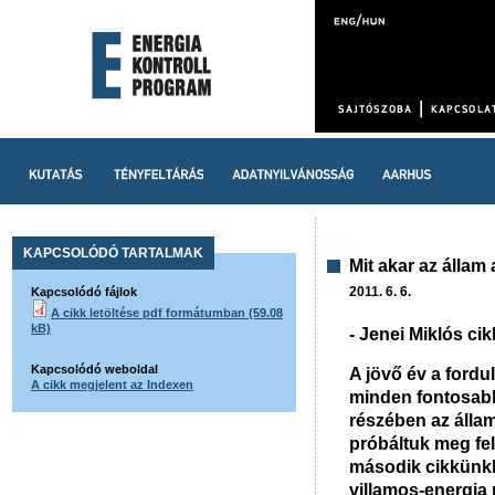
KAPCSOLÓDÓ TARTALMAK
Mit akar az állam
2011. 6. 6.
Kapcsolódó fájlok
A cikk letöltése pdf formátumban (59.08
kB)
- Jenei Miklós cik
Kapcsolódó weboldal
A jövő év a fordu
A cikk megjelent az Indexen
minden fontosabb
részében az állam
próbáltuk meg fel
második cikkünkb
villamos-energia 