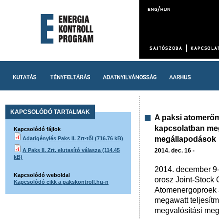
KAPCSOLÓDÓ TARTALMAK
A paksi atomerő
kapcsolatban meg
Kapcsolódó fájlok
megállapodások
Adatigénylés Paks II. Zrt-től (716.76 kB)
A Paks II. Zrt. elutasító válasza (114.45
2014. dec. 16 -
kB)
2014. december 9-
Kapcsolódó weboldal
orosz Joint-Stoc
Kapcsolódó cikk a pakskontroll.hu-n
Atomenergoproek al
megawatt teljesít
megvalósítási meg