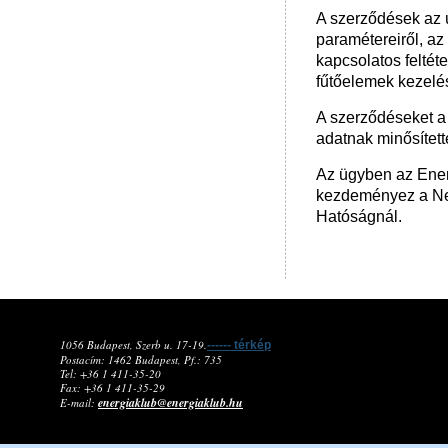
A szerződések az ú
paramétereiről, az
kapcsolatos feltét
fűtőelemek kezelés
A szerződéseket a 
adatnak minősített
Az ügyben az Energ
kezdeményez a Ne
Hatóságnál.
1056 Budapest, Szerb u. 17-19.
------ térkép
Postacím: 1462 Budapest, Pf.: 735
Tel: +36 1 411-35-20
Fax: +36 1 411-35-29
energiaklub@energiaklub.hu
E-mail: